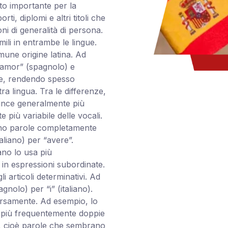
lto importante per la
i, diplomi e altri titoli che
ni di generalità di persona.
mili in entrambe le lingue.
mune origine latina. Ad
 “amor” (spagnolo) e
ile, rendendo spesso
ltra lingua. Tra le differenze,
nunce generalmente più
 più variabile delle vocali.
sono parole completamente
aliano) per “avere”.
iano lo usa più
in espressioni subordinate.
i articoli determinativi. Ad
gnolo) per “i” (italiano).
versamente. Ad esempio, lo
sa più frequentemente doppie
ci, cioè parole che sembrano