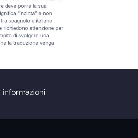
tore deve porre la sua
nifica “incinta” e non
tra spagnolo e italiano
ze richiedono attenzione per
ompito di svolgere una
che la traduzione venga
i informazioni