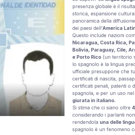
presenza globale è il risul
storica, espansione cultur
panoramica della diffusion
dei paesi dell’
America Lati
Questo include nazioni co
Nicaragua, Costa Rica, P
Bolivia, Paraguay, Cile, 
e Porto Rico
(un territorio 
lo spagnolo è la lingua pred
ufficiale presuppone che tu
certificati di nascita, passap
certificati penali, patenti o 
spagnola, e per un uso nel t
giurata in italiano.
Si stima che ci siano oltre
4
considerando i parlanti non 
rendendola
una delle ling
spagnolo è un fenomeno comp