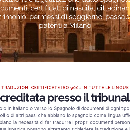
cumenti, certificati di nascita, cittadinan
rimonio, permessi di soggiorno, passapo
patenti a Milano
TRADUZIONI CERTIFICATE ISO 9001 IN TUTTE LE LINGUE
creditata presso il tribunal
 in italiano o verso lo Spagnolo di documenti di ogni tipo, 
gnoli o di altri paesi che abbiano lo spagnolo come lingua u
iano la necessità di far tradurre i propri documenti personal
lingua ispanica possono altrettanto richiedere la traduzione 