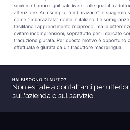
simili ma hanno significati diversi, alle quali il tradut
attenzione. Ad esempio, “embarazada” in spagnolo sig
come “imbarazzata” come in italiano. Le somiglianze 
facilitano l’apprendimento reciproco, ma le differen
evitare incomprensioni, soprattutto per il delicato c
traduzione giurata. Per questo motivo è opportuno 
effettuata e giurata da un traduttore madrelingua.
HAI BISOGNO DI AIUTO?
Non esitate a contattarci per ulterior
sull'azienda o sul servizio