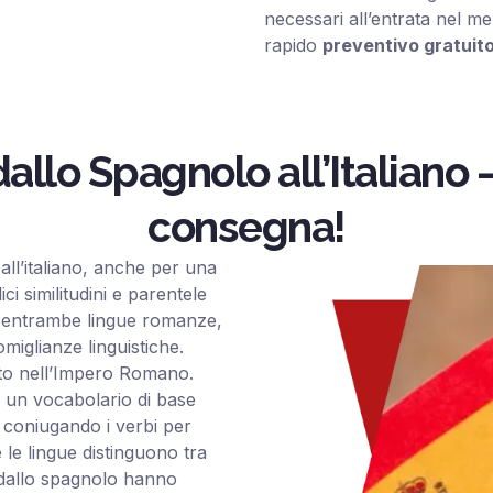
necessari all’entrata nel m
rapido
preventivo gratuit
allo Spagnolo all’Italiano 
consegna!
 all’italiano, anche per una
i similitudini e parentele
no entrambe lingue romanze,
miglianze linguistiche.
ato nell’Impero Romano.
 un vocabolario di base
, coniugando i verbi per
e lingue distinguono tra
 dallo spagnolo hanno