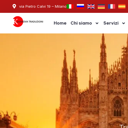
Skip
via Pietro Calvi 19 – Milano
to
content
Home
Chi siamo
Servizi
Tr