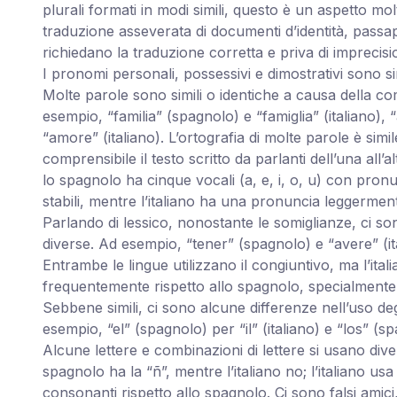
plurali formati in modi simili, questo è un aspetto mo
traduzione asseverata di documenti d’identità, passaport
richiedano la traduzione corretta e priva di imprecisio
I pronomi personali, possessivi e dimostrativi sono si
Molte parole sono simili o identiche a causa della co
esempio, “familia” (spagnolo) e “famiglia” (italiano),
“amore” (italiano). L’ortografia di molte parole è sim
comprensibile il testo scritto da parlanti dell’una all’a
lo spagnolo ha cinque vocali (a, e, i, o, u) con pro
stabili, mentre l’italiano ha una pronuncia leggermente
Parlando di lessico, nonostante le somiglianze, ci 
diverse. Ad esempio, “tener” (spagnolo) e “avere” (it
Entrambe le lingue utilizzano il congiuntivo, ma l’ital
frequentemente rispetto allo spagnolo, specialmente 
Sebbene simili, ci sono alcune differenze nell’uso degl
esempio, “el” (spagnolo) per “il” (italiano) e “los” (spa
Alcune lettere e combinazioni di lettere si usano di
spagnolo ha la “ñ”, mentre l’italiano no; l’italiano u
consonanti rispetto allo spagnolo. Ci sono falsi ami