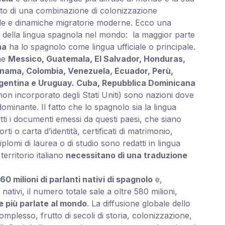
tato di una combinazione di colonizzazione
ale e dinamiche migratorie moderne. Ecco una
e della lingua spagnola nel mondo: la maggior parte
na
ha lo spagnolo come lingua ufficiale o principale.
me
Messico, Guatemala, El Salvador, Honduras,
anama, Colombia, Venezuela, Ecuador, Perù,
Argentina e Uruguay. Cuba, Repubblica Dominicana
non incorporato degli Stati Uniti) sono nazioni dove
ominante. Il fatto che lo spagnolo sia la lingua
tti i documenti emessi da questi paesi, che siano
orti o carta d’identità, certificati di matrimonio,
diplomi di laurea o di studio sono redatti in lingua
erritorio italiano
necessitano di una traduzione
60 milioni di parlanti nativi di spagnolo
e,
nativi, il numero totale sale a oltre 580 milioni,
ue più parlate al mondo
. La diffusione globale dello
lesso, frutto di secoli di storia, colonizzazione,