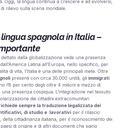
i. Oggi, la lingua continua a crescere e ad evolversi,
i rilievo sulla scena mondiale.
 lingua spagnola in Italia –
importante
dettato dalla globalizzazione vede una presenza
dall’America Latina all’Europa, nello specifico, per
lità di vita, l’Italia è una delle principali mete. Oltre
gnoli
presenti con circa 30.000 unità, gli
immigrati
ono l’8 per cento degli oltre 4 milioni e mezzo di
e, una presenza cospiqua. L’integrazione nel tessuto
golarizzazione dei cittadini extracomunitari
r
ichiede sempre la traduzione legalizzata dei
ificativi, di studio e lavorativi
per il rilascio
, della cittadinanza italiana, per il riconoscimento dei
ei paesi di origine e di altri documenti che siano