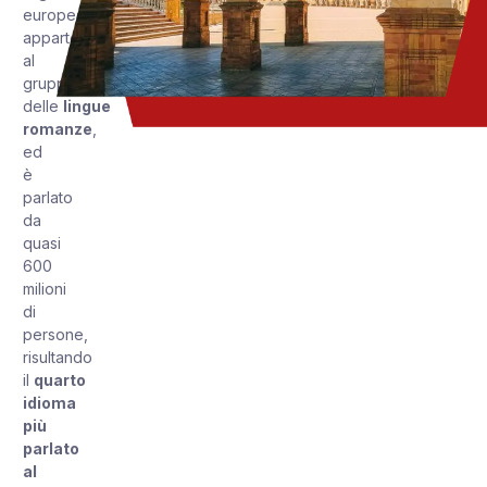
europea
appartenente
al
gruppo
delle
lingue
romanze
,
ed
è
parlato
da
quasi
600
milioni
di
persone,
risultando
il
quarto
idioma
più
parlato
al