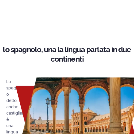
lo spagnolo, una la lingua parlata in due
continenti
Lo
spagnolo,
o
detto
anche
castigliano,
è
una
lingua