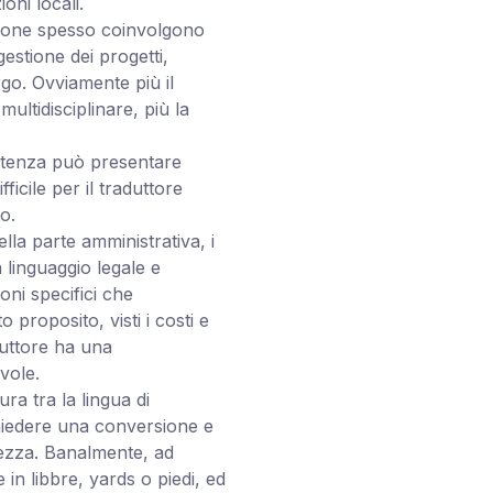
oni locali.
ruzione spesso coinvolgono
gestione dei progetti,
rgo. Ovviamente più il
ltidisciplinare, più la
partenza può presentare
icile per il traduttore
o.
ella parte amministrativa, i
linguaggio legale e
oni specifici che
proposito, visti i costi e
aduttore ha una
vole.
ura tra la lingua di
hiedere una conversione e
tezza. Banalmente, ad
n libbre, yards o piedi, ed