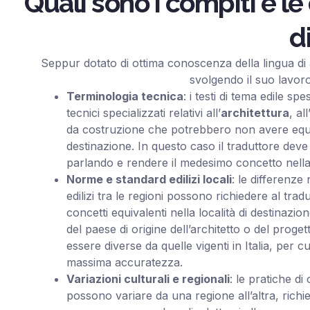
Quali sono i compiti e le
d
Seppur dotato di ottima conoscenza della lingua di 
svolgendo il suo lavoro
Terminologia tecnica
: i testi di tema edile s
tecnici specializzati relativi all’
architettura
, all
da costruzione che potrebbero non avere equival
destinazione. In questo caso il traduttore deve
parlando e rendere il medesimo concetto nella 
Norme e standard edilizi locali
: le differenze 
edilizi tra le regioni possono richiedere al trad
concetti equivalenti nella località di destinaz
del paese di origine dell’architetto o del proge
essere diverse da quelle vigenti in Italia, per 
massima accuratezza.
Variazioni culturali e regionali
: le pratiche di
possono variare da una regione all’altra, richi