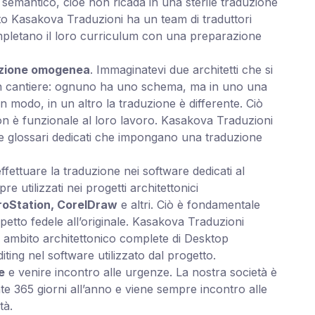
o semantico, cioè non ricada in una sterile traduzione
sto Kasakova Traduzioni ha un team di traduttori
pletano il loro curriculum con una preparazione
zione omogenea
. Immaginatevi due architetti che si
in cantiere: ognuno ha uno schema, ma in uno una
un modo, in un altro la traduzione è differente. Ciò
n è funzionale al loro lavoro. Kasakova Traduzioni
re glossari dedicati che impongano una traduzione
ffettuare la traduzione nei software dedicati al
e utilizzati nei progetti architettonici
roStation, CorelDraw
e altri. Ciò è fondamentale
etto fedele all’originale. Kasakova Traduzioni
n ambito architettonico complete di
Desktop
iting nel software utilizzato dal progetto.
e
e venire incontro alle urgenze. La nostra società è
e 365 giorni all’anno e viene sempre incontro alle
tà.