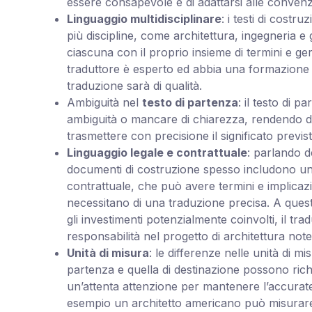
essere consapevole e di adattarsi alle convenzi
Linguaggio multidisciplinare
: i testi di cost
più discipline, come architettura, ingegneria e 
ciascuna con il proprio insieme di termini e ge
traduttore è esperto ed abbia una formazione mu
traduzione sarà di qualità.
Ambiguità nel
testo di partenza
: il testo di 
ambiguità o mancare di chiarezza, rendendo diff
trasmettere con precisione il significato previst
Linguaggio legale e contrattuale
: parlando d
documenti di costruzione spesso includono un 
contrattuale, che può avere termini e implicazi
necessitano di una traduzione precisa. A questo 
gli investimenti potenzialmente coinvolti, il tr
responsabilità nel progetto di architettura note
Unità di misura
: le differenze nelle unità di mis
partenza e quella di destinazione possono ric
un’attenta attenzione per mantenere l’accura
esempio un architetto americano può misurare i