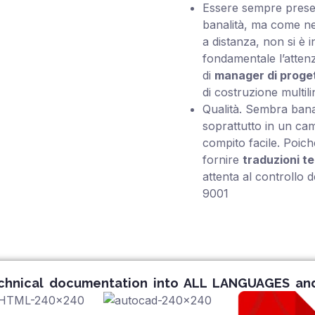
Essere sempre prese
banalità, ma come n
a distanza, non si è i
fondamentale l’atten
di
manager di proget
di costruzione multil
Qualità. Sembra ban
soprattutto in un cam
compito facile. Poic
fornire
traduzioni te
attenta al controllo d
9001
chnical documentation into ALL LANGUAGES and 