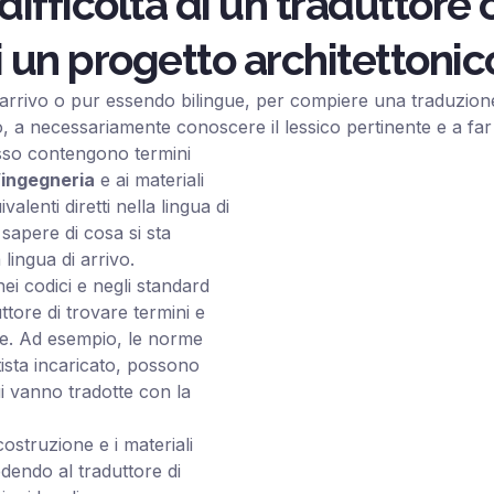
 difficoltà di un traduttore 
i un progetto architettonic
arrivo o pur essendo bilingue, per compiere una traduzione 
, a necessariamente conoscere il lessico pertinente e a far 
pesso contengono termini
’
ingegneria
e ai materiali
enti diretti nella lingua di
 sapere di cosa si sta
lingua di arrivo.
nei codici e negli standard
uttore di trovare termini e
ione. Ad esempio, le norme
ttista incaricato, possono
cui vanno tradotte con la
 costruzione e i materiali
edendo al traduttore di