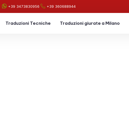
+39 3473830956
+39 360688944
Traduzioni Tecniche
Traduzioni giurate a Milano
raduzioni Architettu
sakova Traduzioni fornisce da più di 20 a
traduzioni tecniche per l’architettura e le
costruzioni, affidabili al 100%