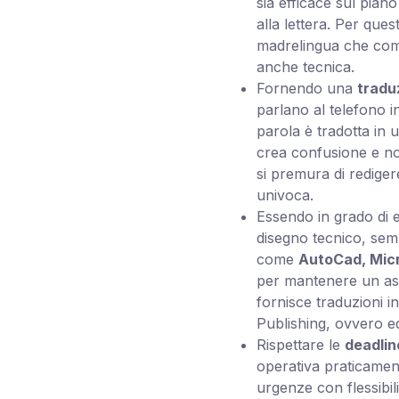
sia efficace sul pian
alla lettera. Per que
madrelingua che com
anche tecnica.
Fornendo una
tradu
parlano al telefono 
parola è tradotta in 
crea confusione e no
si premura di redige
univoca.
Essendo in grado di e
disegno tecnico, sempr
come
AutoCad, Mic
per mantenere un asp
fornisce traduzioni i
Publishing
, ovvero ed
Rispettare le
deadlin
operativa praticament
urgenze con flessibili