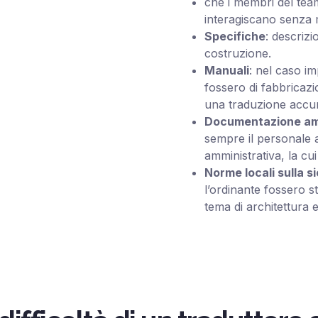
che i membri del team 
interagiscano senza 
Specifiche
: descrizio
costruzione.
Manuali
: nel caso im
fossero di fabbricazi
una traduzione accura
Documentazione amm
sempre il personale a
amministrativa, la cu
Norme locali sulla s
l’ordinante fossero st
tema di architettura e 