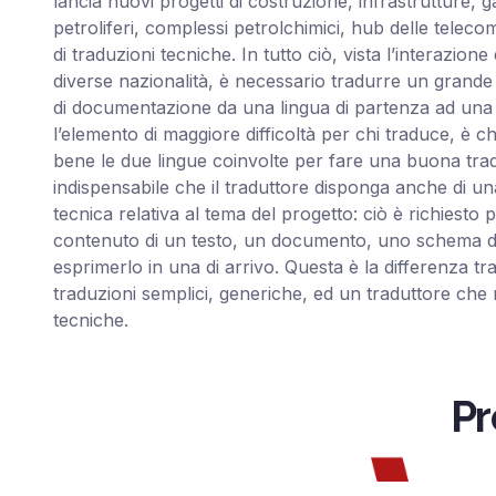
lancia nuovi progetti di costruzione, infrastrutture, ga
petroliferi, complessi petrolchimici, hub delle telec
di traduzioni tecniche. In tutto ciò, vista l’interazione
diverse nazionalità, è necessario tradurre un grande 
di documentazione da una lingua di partenza ad una li
l’elemento di maggiore difficoltà per chi traduce, è
bene le due lingue coinvolte per fare una buona tradu
indispensabile che il traduttore disponga anche di u
tecnica relativa al tema del progetto: ciò è richiesto
contenuto di un testo, un documento, uno schema da
esprimerlo in una di arrivo. Questa è la differenza t
traduzioni semplici, generiche, ed un traduttore che 
tecniche.
Pr