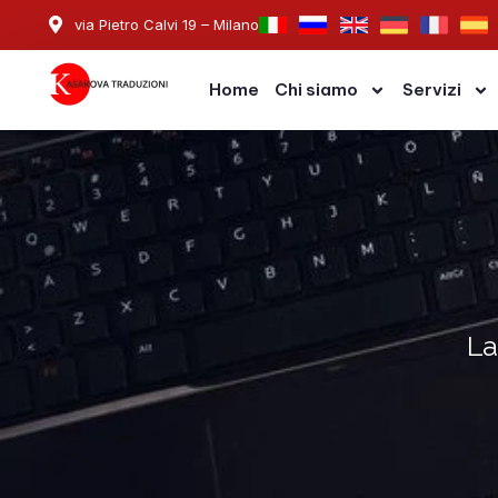
Skip
via Pietro Calvi 19 – Milano
to
content
Home
Chi siamo
Servizi
La