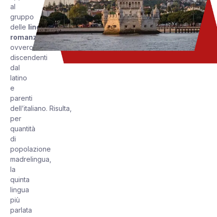
al
gruppo
delle
lingue
romanze
,
ovvero
discendenti
dal
latino
e
parenti
dell’italiano. Risulta,
per
quantità
di
popolazione
madrelingua,
la
quinta
lingua
più
parlata