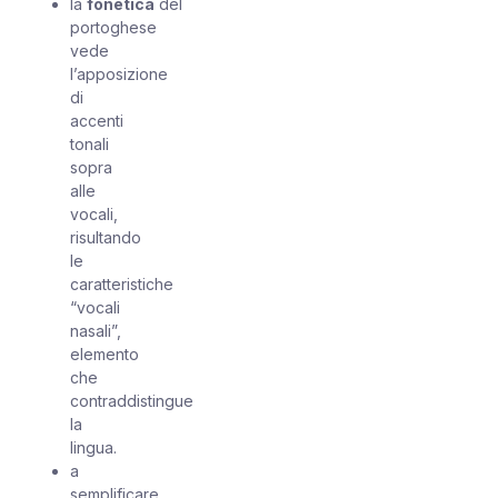
la
fonetica
del
portoghese
vede
l’apposizione
di
accenti
tonali
sopra
alle
vocali,
risultando
le
caratteristiche
“vocali
nasali”,
elemento
che
contraddistingue
la
lingua.
a
semplificare