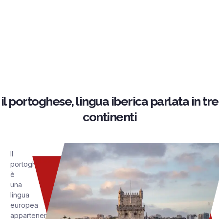
il portoghese, lingua iberica parlata in tre
continenti
Il
portoghese
è
una
lingua
europea
appartenente