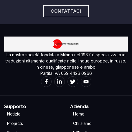
CONTATTACI
La nostra società fondata a Milano nel 1987 è specializzata in
traduzioni altamente qualificate nelle lingue europee, in russo,
in cinese, giapponese e arabo.
Partita IVA 059 4426 0966
F
L
T
Y
a
i
w
o
c
n
i
u
e
k
t
t
b
e
t
u
o
d
e
b
Supporto
Azienda
o
i
r
e
Notizie
Home
k
n
-
-
Projects
Chi siamo
f
i
n