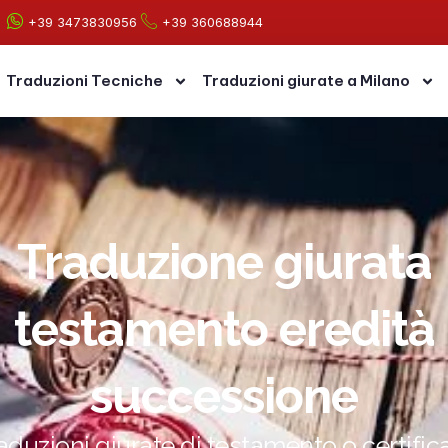
+39 3473830956
+39 360688944
Traduzioni Tecniche
Traduzioni giurate a Milano
Traduzione giurata
testamento eredità
successione
aduzioni giurate di testamento o certific