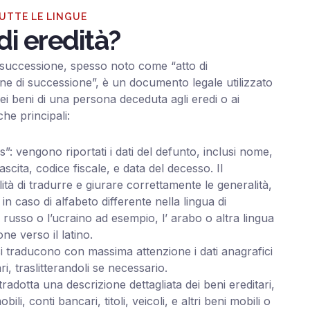
TUTTE LE LINGUE
di eredità?
successione, spesso noto come “atto di
ne di successione”, è un documento legale utilizzato
dei beni di una persona deceduta agli eredi o ai
che principali:
s”: vengono riportati i dati del defunto, inclusi nome,
cita, codice fiscale, e data del decesso. Il
ità di tradurre e giurare correttamente le generalità,
e in caso di alfabeto differente nella lingua di
il russo o l’ucraino ad esempio, l’ arabo o altra lingua
one verso il latino.
: si traducono con massima attenzione i dati anagrafici
ri, traslitterandoli se necessario.
tradotta una descrizione dettagliata dei beni ereditari,
i, conti bancari, titoli, veicoli, e altri beni mobili o