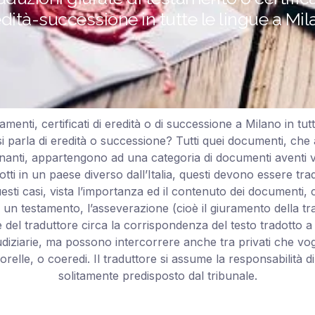
dità-successione in tutte le lingue a Mi
enti, certificati di eredità o di successione a Milano in tu
 parla di eredità o successione? Tutti quei documenti, che at
nanti, appartengono ad una categoria di documenti aventi val
dotti in un paese diverso dall’Italia, questi devono essere tra
questi casi, vista l’importanza ed il contenuto dei documenti
n testamento, l’asseverazione (cioè il giuramento della trad
 del traduttore circa la corrispondenza del testo tradotto a
diziarie, ma possono intercorrere anche tra privati che vogli
 sorelle, o coeredi. Il traduttore si assume la responsabilit
solitamente predisposto dal tribunale.